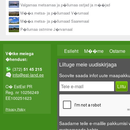
Valgamaa metsamaa ja p�llumaa ostjad ja m��jad
M��a metsa- ja p�llumaad V�rumaal
M��a metsa- ja p�llumaad Saaremaal
P�llumaa ostmine J�rvamaal
Esileht
M��me
Ostame
V�tke meiega
�hendust:
Liituge meie uudiskirjaga
(372)
51 45 215
info@est-land.ee
Soovite saada infot uute maapakk
O� EstEst PR
Reg. nr 10256249
EE100251623
Privacy Policy
Saadame teile e-mailile pakkumisi
metsamaade kohta.