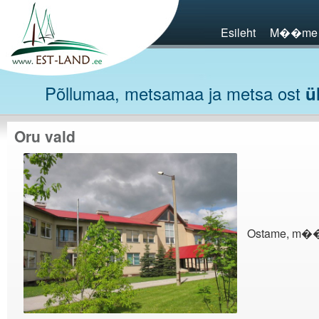
Esileht
M��me
Põllumaa, metsamaa ja metsa ost
ü
Oru vald
Ostame, m��me