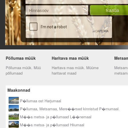
Põllumaa müük
Haritava maa müük
Metsa
Põllumaa müük. Müü
Haritava maa müük. Müüme
Metsam
põllumaad
haritavat maad
metsam
Maakonnad
P�llumaa ost Harjumaal
P�llumaa, Metsamaa, Mere��rsed kinnistud P�rnumaal.
M��a metsa- ja p�llumaad L��nemaal
M��a metsa- ja p�llumaad Hiiumaal